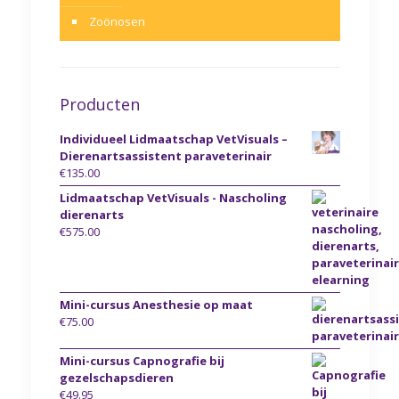
Zoönosen
Producten
Individueel Lidmaatschap VetVisuals –
Dierenartsassistent paraveterinair
€
135.00
Lidmaatschap VetVisuals - Nascholing
dierenarts
€
575.00
Mini-cursus Anesthesie op maat
€
75.00
Mini-cursus Capnografie bij
gezelschapsdieren
€
49.95