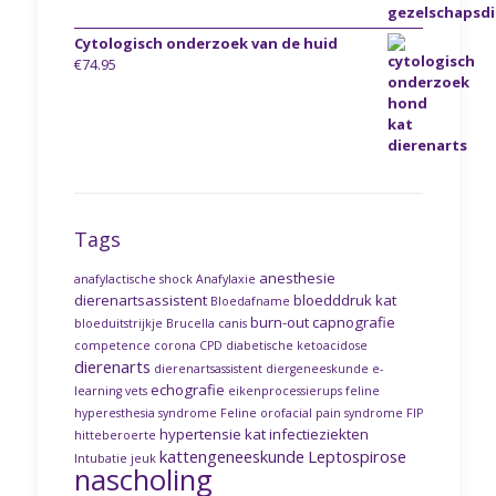
Cytologisch onderzoek van de huid
€
74.95
Tags
anesthesie
anafylactische shock
Anafylaxie
dierenartsassistent
bloedddruk kat
Bloedafname
burn-out
capnografie
bloeduitstrijkje
Brucella canis
competence
corona
CPD
diabetische ketoacidose
dierenarts
dierenartsassistent
diergeneeskunde
e-
echografie
learning vets
eikenprocessierups
feline
hyperesthesia syndrome
Feline orofacial pain syndrome
FIP
hypertensie kat
infectieziekten
hitteberoerte
kattengeneeskunde
Leptospirose
Intubatie
jeuk
nascholing