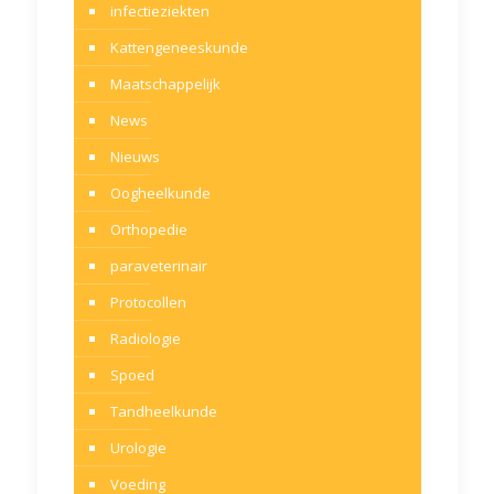
infectieziekten
Kattengeneeskunde
Maatschappelijk
News
Nieuws
Oogheelkunde
Orthopedie
paraveterinair
Protocollen
Radiologie
Spoed
Tandheelkunde
Urologie
Voeding