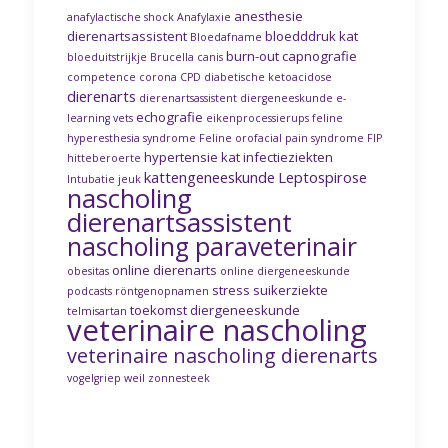
anesthesie
anafylactische shock
Anafylaxie
dierenartsassistent
bloedddruk kat
Bloedafname
burn-out
capnografie
bloeduitstrijkje
Brucella canis
competence
corona
CPD
diabetische ketoacidose
dierenarts
dierenartsassistent
diergeneeskunde
e-
echografie
learning vets
eikenprocessierups
feline
hyperesthesia syndrome
Feline orofacial pain syndrome
FIP
hypertensie kat
infectieziekten
hitteberoerte
kattengeneeskunde
Leptospirose
Intubatie
jeuk
nascholing
dierenartsassistent
nascholing paraveterinair
online dierenarts
obesitas
online diergeneeskunde
stress
suikerziekte
podcasts
röntgenopnamen
toekomst diergeneeskunde
telmisartan
veterinaire nascholing
veterinaire nascholing dierenarts
vogelgriep
weil
zonnesteek