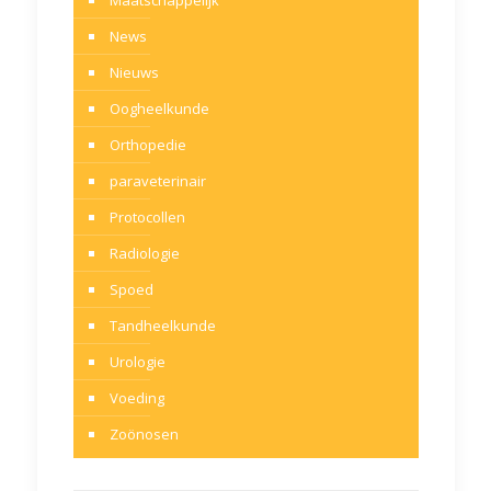
News
Nieuws
Oogheelkunde
Orthopedie
paraveterinair
Protocollen
Radiologie
Spoed
Tandheelkunde
Urologie
Voeding
Zoönosen