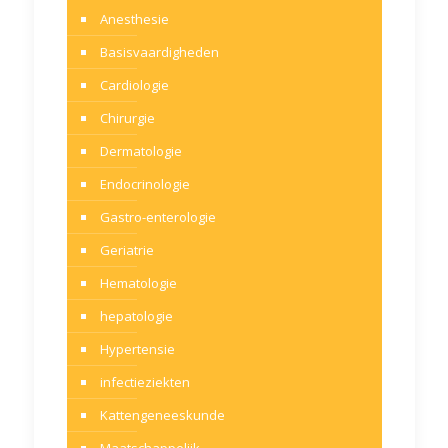
Anesthesie
Basisvaardigheden
Cardiologie
Chirurgie
Dermatologie
Endocrinologie
Gastro-enterologie
Geriatrie
Hematologie
hepatologie
Hypertensie
infectieziekten
Kattengeneeskunde
Maatschappelijk