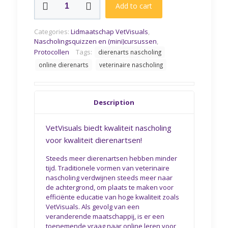
Add to cart
VetVisuals
-
Nascholing
Categories:
Lidmaatschap VetVisuals
,
dierenarts
Nascholingsquizzen en (mini)cursussen
,
quantity
Protocollen
Tags:
dierenarts nascholing
online dierenarts
veterinaire nascholing
Description
VetVisuals biedt kwaliteit nascholing
voor kwaliteit dierenartsen!
Steeds meer dierenartsen hebben minder
tijd. Traditionele vormen van veterinaire
nascholing verdwijnen steeds meer naar
de achtergrond, om plaats te maken voor
efficiënte educatie van hoge kwaliteit zoals
VetVisuals. Als gevolg van een
veranderende maatschappij, is er een
toenemende vraag naar online leren voor