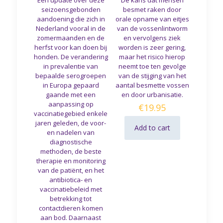
Een update over deze
De kans dat mensen
seizoensgebonden
besmet raken door
aandoening die zich in
orale opname van eitjes
Nederland vooral in de
van de vossenlintworm
zomermaanden en de
en vervolgens ziek
herfst voor kan doen bij
worden is zeer gering,
honden. De verandering
maar het risico hierop
in prevalentie van
neemt toe ten gevolge
bepaalde serogroepen
van de stijging van het
in Europa gepaard
aantal besmette vossen
gaande met een
en door urbanisatie.
aanpassing op
€
19.95
vaccinatiegebied enkele
jaren geleden, de voor-
Add to cart
en nadelen van
diagnostische
methoden, de beste
therapie en monitoring
van de patiënt, en het
antibiotica- en
vaccinatiebeleid met
betrekking tot
contactdieren komen
aan bod. Daarnaast