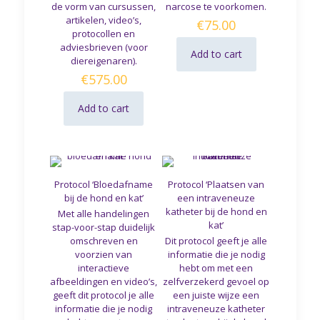
de vorm van cursussen,
narcose te voorkomen.
artikelen, video’s,
€
75.00
protocollen en
adviesbrieven (voor
Add to cart
diereigenaren).
€
575.00
Add to cart
Protocol ‘Bloedafname
Protocol ‘Plaatsen van
bij de hond en kat’
een intraveneuze
katheter bij de hond en
Met alle handelingen
kat’
stap-voor-stap duidelijk
omschreven en
Dit protocol geeft je alle
voorzien van
informatie die je nodig
interactieve
hebt om met een
afbeeldingen en video’s,
zelfverzekerd gevoel op
geeft dit protocol je alle
een juiste wijze een
informatie die je nodig
intraveneuze katheter