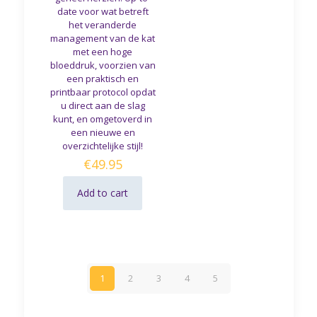
date voor wat betreft
het veranderde
management van de kat
met een hoge
bloeddruk, voorzien van
een praktisch en
printbaar protocol opdat
u direct aan de slag
kunt, en omgetoverd in
een nieuwe en
overzichtelijke stijl!
€
49.95
Add to cart
1
2
3
4
5