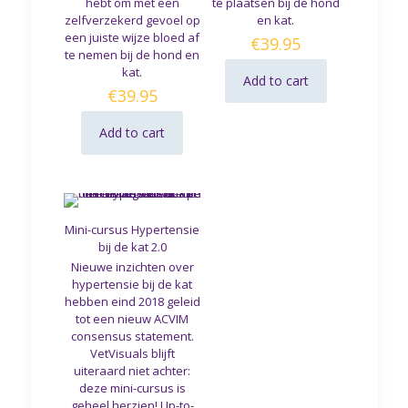
hebt om met een
te plaatsen bij de hond
zelfverzekerd gevoel op
en kat.
een juiste wijze bloed af
€
39.95
te nemen bij de hond en
kat.
Add to cart
€
39.95
Add to cart
Mini-cursus Hypertensie
bij de kat 2.0
Nieuwe inzichten over
hypertensie bij de kat
hebben eind 2018 geleid
tot een nieuw ACVIM
consensus statement.
VetVisuals blijft
uiteraard niet achter:
deze mini-cursus is
geheel herzien! Up-to-