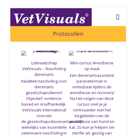
Protocollen
Lidmaatschap
Mini-cursus Anesthesie
VetVisuals – Nascholing
op maat
dierenarts
Een dierenartsassistent
Kwaliteit nascholing voor
paraveterinair is
dierenarts
onmisbaar tijdens de
gezelschapsdieren!
anesthesie en recovery!
Objectief, evidence-
Na het volgen van deze
based en onafhankelijk.
cursus voel je je
VetVisuals International
vertrouwder met het
voorziet
begeleiden van de
de gezelschapsdierenartspraktijk
anesthesie van hond en
wekelijks van essentiële
kat. Zo kun je helpen om
veterinaire nascholing in
sterfte als gevolg van