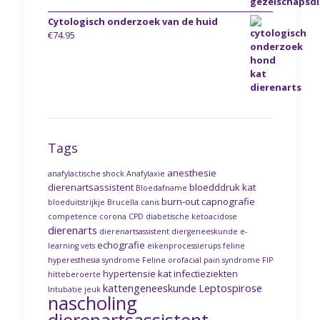
Cytologisch onderzoek van de huid
€
74.95
Tags
anesthesie
anafylactische shock
Anafylaxie
dierenartsassistent
bloedddruk kat
Bloedafname
burn-out
capnografie
bloeduitstrijkje
Brucella canis
competence
corona
CPD
diabetische ketoacidose
dierenarts
dierenartsassistent
diergeneeskunde
e-
echografie
learning vets
eikenprocessierups
feline
hyperesthesia syndrome
Feline orofacial pain syndrome
FIP
hypertensie kat
infectieziekten
hitteberoerte
kattengeneeskunde
Leptospirose
Intubatie
jeuk
nascholing
dierenartsassistent