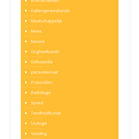
infectieziekten
Kattengeneeskunde
Maatschappelijk
News
Nieuws
Oogheelkunde
Orthopedie
paraveterinair
Protocollen
Radiologie
Spoed
Tandheelkunde
Urologie
Voeding