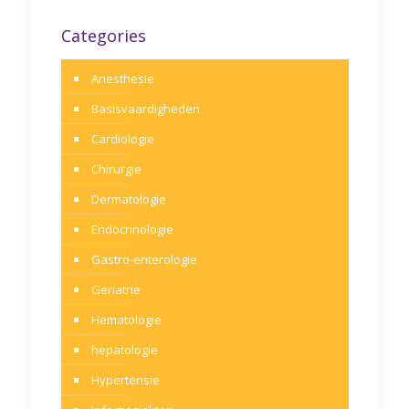
Categories
Anesthesie
Basisvaardigheden
Cardiologie
Chirurgie
Dermatologie
Endocrinologie
Gastro-enterologie
Geriatrie
Hematologie
hepatologie
Hypertensie