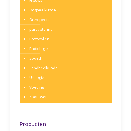
Nieuws
Oogheelkunde
Orthopedie
paraveterinair
Protocollen
Radiologie
Spoed
Tandheelkunde
Urologie
Voeding
Zoönosen
Producten