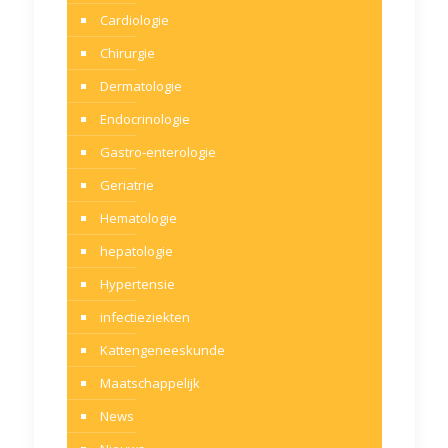
Cardiologie
Chirurgie
Dermatologie
Endocrinologie
Gastro-enterologie
Geriatrie
Hematologie
hepatologie
Hypertensie
infectieziekten
Kattengeneeskunde
Maatschappelijk
News