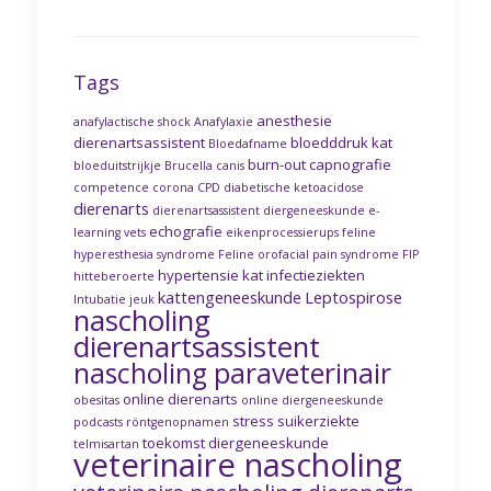
Tags
anesthesie
anafylactische shock
Anafylaxie
dierenartsassistent
bloedddruk kat
Bloedafname
burn-out
capnografie
bloeduitstrijkje
Brucella canis
competence
corona
CPD
diabetische ketoacidose
dierenarts
dierenartsassistent
diergeneeskunde
e-
echografie
learning vets
eikenprocessierups
feline
hyperesthesia syndrome
Feline orofacial pain syndrome
FIP
hypertensie kat
infectieziekten
hitteberoerte
kattengeneeskunde
Leptospirose
Intubatie
jeuk
nascholing
dierenartsassistent
nascholing paraveterinair
online dierenarts
obesitas
online diergeneeskunde
stress
suikerziekte
podcasts
röntgenopnamen
toekomst diergeneeskunde
telmisartan
veterinaire nascholing