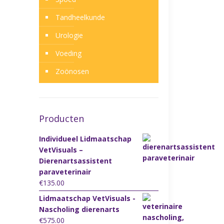
Tandheelkunde
Urologie
Voeding
Zoönosen
Producten
Individueel Lidmaatschap
VetVisuals –
Dierenartsassistent
paraveterinair
€
135.00
Lidmaatschap VetVisuals -
Nascholing dierenarts
€
575.00