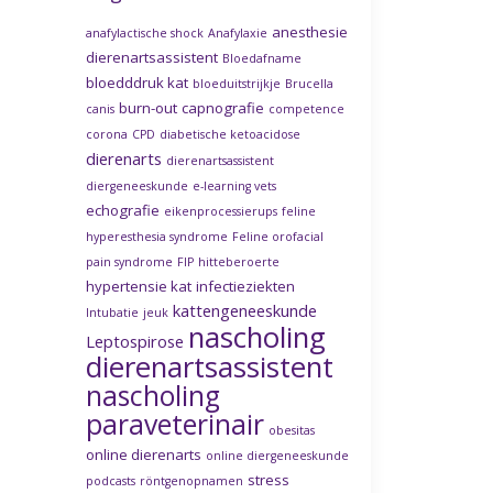
anesthesie
anafylactische shock
Anafylaxie
dierenartsassistent
Bloedafname
bloedddruk kat
bloeduitstrijkje
Brucella
burn-out
capnografie
canis
competence
corona
CPD
diabetische ketoacidose
dierenarts
dierenartsassistent
diergeneeskunde
e-learning vets
echografie
eikenprocessierups
feline
hyperesthesia syndrome
Feline orofacial
pain syndrome
FIP
hitteberoerte
hypertensie kat
infectieziekten
kattengeneeskunde
Intubatie
jeuk
nascholing
Leptospirose
dierenartsassistent
nascholing
paraveterinair
obesitas
online dierenarts
online diergeneeskunde
stress
podcasts
röntgenopnamen