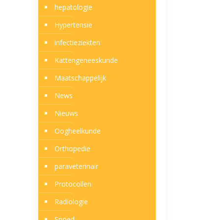
hepatologie
Hypertensie
infectieziekten
Kattengeneeskunde
Maatschappelijk
News
Nieuws
Oogheelkunde
Orthopedie
paraveterinair
Protocollen
Radiologie
Spoed