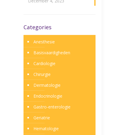
December 4, 2023
Categories
Anesthesie
Basisvaardigheden
Cardiologie
Chirurgie
Dermatologie
Endocrinologie
Gastro-enterologie
Geriatrie
Hematologie