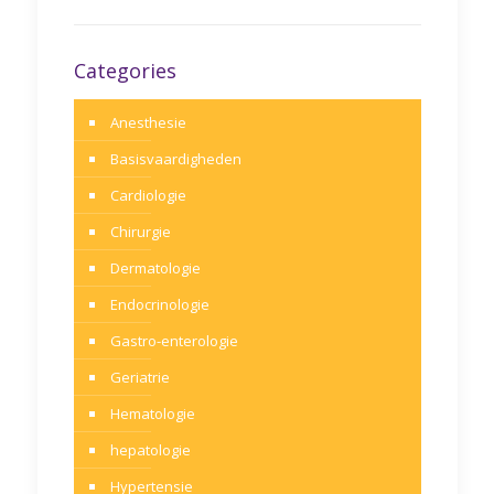
Categories
Anesthesie
Basisvaardigheden
Cardiologie
Chirurgie
Dermatologie
Endocrinologie
Gastro-enterologie
Geriatrie
Hematologie
hepatologie
Hypertensie