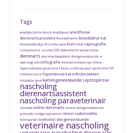
Tags
anesthesie
anafylactische shock
Anafylaxie
dierenartsassistent
bloedddruk kat
Bloedafname
burn-out
capnografie
bloeduitstrijkje
Brucella canis
competence
corona
CPD
diabetische ketoacidose
dierenarts
dierenartsassistent
diergeneeskunde
e-
echografie
learning vets
eikenprocessierups
feline
hyperesthesia syndrome
Feline orofacial pain syndrome
FIP
hypertensie kat
infectieziekten
hitteberoerte
kattengeneeskunde
Leptospirose
Intubatie
jeuk
nascholing
dierenartsassistent
nascholing paraveterinair
online dierenarts
obesitas
online diergeneeskunde
stress
suikerziekte
podcasts
röntgenopnamen
toekomst diergeneeskunde
telmisartan
veterinaire nascholing
veterinaire nascholing dierenarts