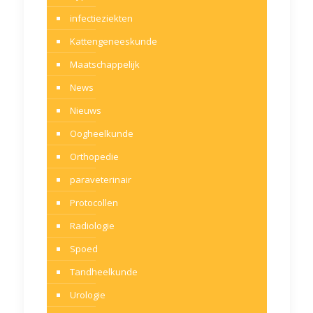
infectieziekten
Kattengeneeskunde
Maatschappelijk
News
Nieuws
Oogheelkunde
Orthopedie
paraveterinair
Protocollen
Radiologie
Spoed
Tandheelkunde
Urologie