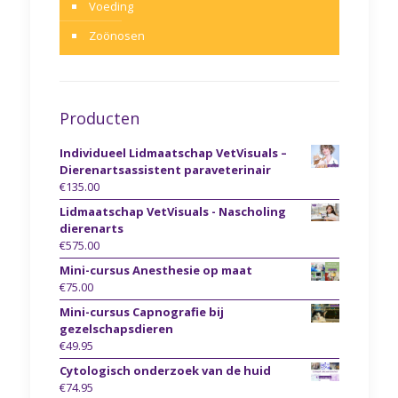
Voeding
Zoönosen
Producten
Individueel Lidmaatschap VetVisuals –
Dierenartsassistent paraveterinair
€
135.00
Lidmaatschap VetVisuals - Nascholing
dierenarts
€
575.00
Mini-cursus Anesthesie op maat
€
75.00
Mini-cursus Capnografie bij
gezelschapsdieren
€
49.95
Cytologisch onderzoek van de huid
€
74.95