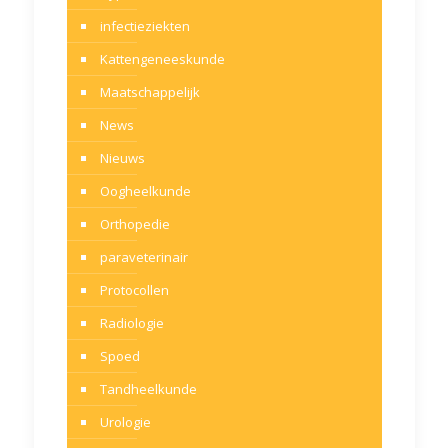
infectieziekten
Kattengeneeskunde
Maatschappelijk
News
Nieuws
Oogheelkunde
Orthopedie
paraveterinair
Protocollen
Radiologie
Spoed
Tandheelkunde
Urologie