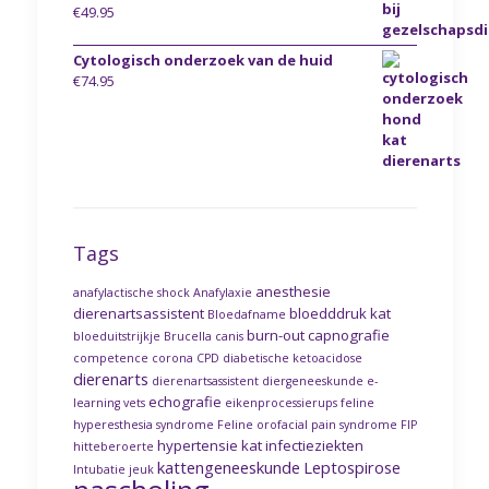
€
49.95
Cytologisch onderzoek van de huid
€
74.95
Tags
anesthesie
anafylactische shock
Anafylaxie
dierenartsassistent
bloedddruk kat
Bloedafname
burn-out
capnografie
bloeduitstrijkje
Brucella canis
competence
corona
CPD
diabetische ketoacidose
dierenarts
dierenartsassistent
diergeneeskunde
e-
echografie
learning vets
eikenprocessierups
feline
hyperesthesia syndrome
Feline orofacial pain syndrome
FIP
hypertensie kat
infectieziekten
hitteberoerte
kattengeneeskunde
Leptospirose
Intubatie
jeuk