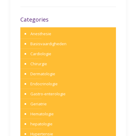
Categories
Anesthesie
Basisvaardigheden
Cardiologie
Chirurgie
Dermatologie
Endocrinologie
Gastro-enterologie
Geriatrie
Hematologie
hepatologie
Hypertensie