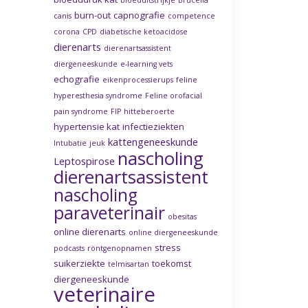
bloeduitstrijkje
Brucella
burn-out
capnografie
canis
competence
corona
CPD
diabetische ketoacidose
dierenarts
dierenartsassistent
diergeneeskunde
e-learning vets
echografie
eikenprocessierups
feline
hyperesthesia syndrome
Feline orofacial
pain syndrome
FIP
hitteberoerte
hypertensie kat
infectieziekten
kattengeneeskunde
Intubatie
jeuk
nascholing
Leptospirose
dierenartsassistent
nascholing
paraveterinair
obesitas
online dierenarts
online diergeneeskunde
stress
podcasts
röntgenopnamen
suikerziekte
toekomst
telmisartan
diergeneeskunde
veterinaire