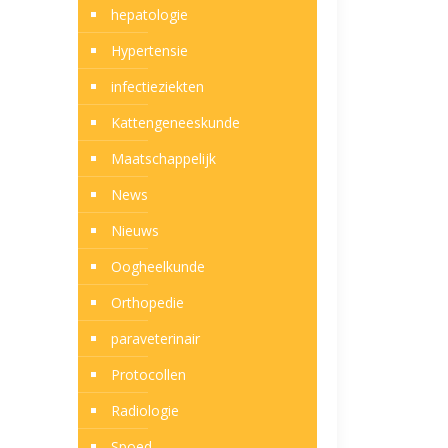
hepatologie
Hypertensie
infectieziekten
Kattengeneeskunde
Maatschappelijk
News
Nieuws
Oogheelkunde
Orthopedie
paraveterinair
Protocollen
Radiologie
Spoed