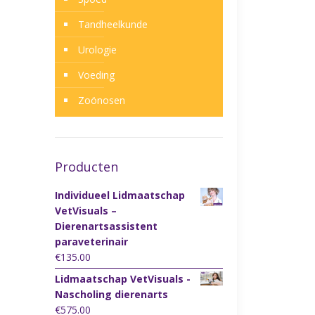
Tandheelkunde
Urologie
Voeding
Zoönosen
Producten
Individueel Lidmaatschap
VetVisuals –
Dierenartsassistent
paraveterinair
€
135.00
Lidmaatschap VetVisuals -
Nascholing dierenarts
€
575.00