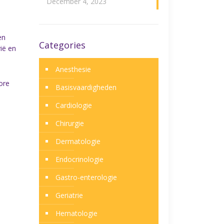
December 4, 2023
en
Categories
ië en
Anesthesie
ore
Basisvaardigheden
Cardiologie
Chirurgie
Dermatologie
Endocrinologie
Gastro-enterologie
Geriatrie
Hematologie