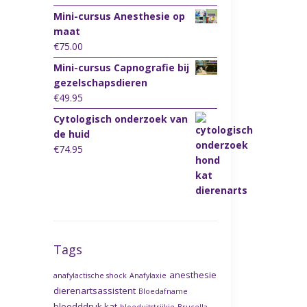
Mini-cursus Anesthesie op
maat
€
75.00
Mini-cursus Capnografie bij
gezelschapsdieren
€
49.95
Cytologisch onderzoek van
de huid
€
74.95
Tags
anesthesie
anafylactische shock
Anafylaxie
dierenartsassistent
Bloedafname
bloedddruk kat