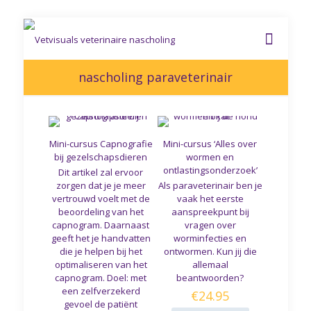
nascholing paraveterinair
Mini-cursus Capnografie
Mini-cursus ‘Alles over
bij gezelschapsdieren
wormen en
ontlastingsonderzoek’
Dit artikel zal ervoor
zorgen dat je je meer
Als paraveterinair ben je
vertrouwd voelt met de
vaak het eerste
beoordeling van het
aanspreekpunt bij
capnogram. Daarnaast
vragen over
geeft het je handvatten
worminfecties en
die je helpen bij het
ontwormen. Kun jij die
optimaliseren van het
allemaal
capnogram. Doel: met
beantwoorden?
een zelfverzekerd
€
24.95
gevoel de patiënt