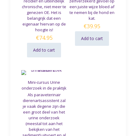
recidief en uiteindelijk
zelfverzekerd gevoel op
chronische, niet meer te
een juiste wijze bloed af
genezen OE. Het is
te nemen bij de hond en
belangrijk dat een
kat.
eigenaar hiervan op de
€
39.95
hoogte is!
€
74.95
Add to cart
Add to cart
Mini-cursus Urine
onderzoek in de praktijk
Als paraveterinair
dierenartsassistent zal
je vaak degene zijn die
een groot deel van het
urine onderzoek
(meestal tot aan het
bekijken van het
sediment) uitvoert en al