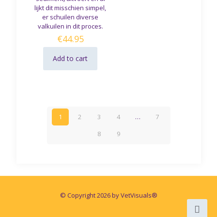
lijkt dit misschien simpel,
er schuilen diverse
valkuilen in dit proces.
€
44.95
Add to cart
1
2
3
4
…
7
8
9
© Copyright 2026 by VetVisuals®