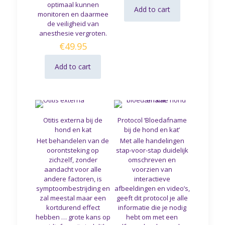
optimaal kunnen
Add to cart
monitoren en daarmee
de veiligheid van
anesthesie vergroten.
€
49.95
Add to cart
Otitis externa bij de
Protocol ‘Bloedafname
hond en kat
bij de hond en kat’
Het behandelen van de
Met alle handelingen
oorontsteking op
stap-voor-stap duidelijk
zichzelf, zonder
omschreven en
aandacht voor alle
voorzien van
andere factoren, is
interactieve
symptoombestrijding en
afbeeldingen en video’s,
zal meestal maar een
geeft dit protocol je alle
kortdurend effect
informatie die je nodig
hebben … grote kans op
hebt om met een