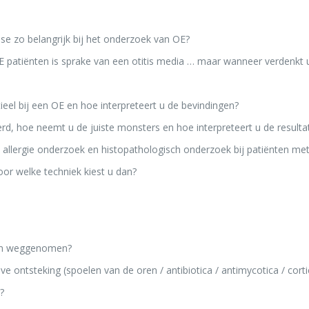
e zo belangrijk bij het onderzoek van OE?
OE patiënten is sprake van een otitis media … maar wanneer verdenk
eel bij een OE en hoe interpreteert u de bevindingen?
rd, hoe neemt u de juiste monsters en hoe interpreteert u de resulta
, allergie onderzoek en histopathologisch onderzoek bij patiënten me
or welke techniek kiest u dan?
den weggenomen?
e ontsteking (spoelen van de oren / antibiotica / antimycotica / cort
?