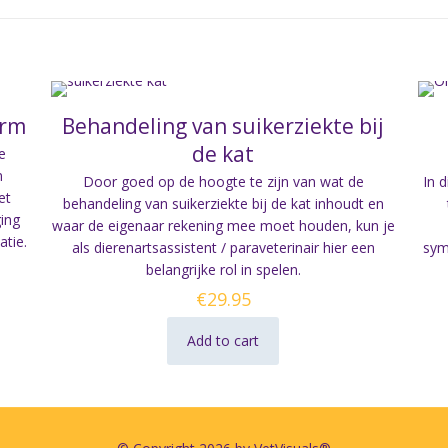
orm
Behandeling van suikerziekte bij
de kat
e
n
Door goed op de hoogte te zijn van wat de
In 
et
behandeling van suikerziekte bij de kat inhoudt en
ging
waar de eigenaar rekening mee moet houden, kun je
atie.
als dierenartsassistent / paraveterinair hier een
sym
belangrijke rol in spelen.
€
29.95
Add to cart