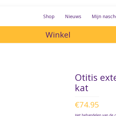
Shop
Nieuws
Mijn nasch
Winkel
Otitis ex
kat
€
74.95
Het behandelen van de o