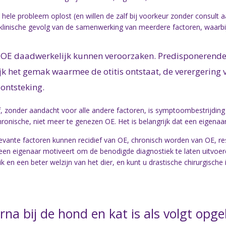
 hele probleem oplost (en willen de zalf bij voorkeur zonder consult a
et klinische gevolg van de samenwerking van meerdere factoren, waarbi
ie OE daadwerkelijk kunnen veroorzaken. Predisponeren
ijk het gemak waarmee de otitis ontstaat, de verergering 
ontsteking.
, zonder aandacht voor alle andere factoren, is symptoombestrijding
hronische, niet meer te genezen OE. Het is belangrijk dat een eigenaa
evante factoren kunnen recidief van OE, chronisch worden van OE, resi
n eigenaar motiveert om de benodigde diagnostiek te laten uitvoere
en een beter welzijn van het dier, en kunt u drastische chirurgische 
erna bij de hond en kat is als volgt op