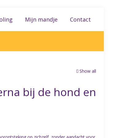
oling
Mijn mandje
Contact
Show all
terna bij de hond en
orontsteking op zichzelf, zonder aandacht voor