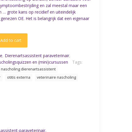
s symptoombestrijding en zal meestal maar een
 … grote kans op recidief en uiteindelijk
 genezen OE. Het is belangrijk dat een eigenaar
Add to cart
e
,
Dierenartsassistent paraveterinair
,
cholingsquizzen en (mini)cursussen
Tags:
nascholing dierenartsassistent
r
otitis externa
veterinaire nascholing
assistent-paraveterinair.