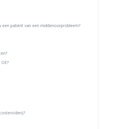
t u een patiënt van een middenoorprobleem?
ten?
t OE?
icosteroïden)?