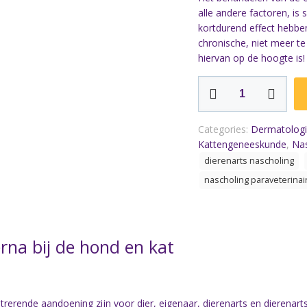
alle andere factoren, i
kortdurend effect hebben
chronische, niet meer te
hiervan op de hoogte is!
Otitis
externa
bij
de
Categories:
Dermatologi
hond
Kattengeneeskunde
,
Nas
en
dierenarts nascholing
kat
nascholing paraveterinai
quantity
rna bij de hond en kat
strerende aandoening zijn voor dier, eigenaar, dierenarts en dierenarts