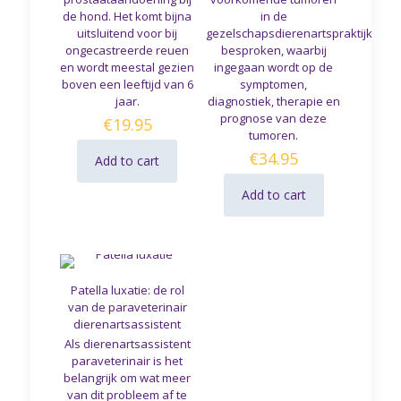
de hond. Het komt bijna
in de
uitsluitend voor bij
gezelschapsdierenartspraktijk
ongecastreerde reuen
besproken, waarbij
en wordt meestal gezien
ingegaan wordt op de
boven een leeftijd van 6
symptomen,
jaar.
diagnostiek, therapie en
prognose van deze
€
19.95
tumoren.
€
34.95
Add to cart
Add to cart
Patella luxatie: de rol
van de paraveterinair
dierenartsassistent
Als dierenartsassistent
paraveterinair is het
belangrijk om wat meer
van dit probleem af te