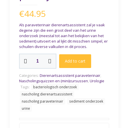
€
44.95
Als paraveterinair dierenartsassistent zal je vaak
degene zijn die een groot deel van het urine
onderzoek (meestal tot aan het bekijken van het
sediment) uitvoert en al lijkt dit misschien simpel, er
schuilen diverse valkuilen in dit proces.
Mini-
Add to cart
cursus
Urine
onderzoek
Categories:
Dierenartsassistent paraveterinair
,
in
Nascholingsquizzen en (mini)cursussen
,
Urologie
de
Tags:
bacteriologisch onderzoek
praktijk
quantity
nascholing dierenartsassistent
nascholing paraveterinair
sediment onderzoek
urine