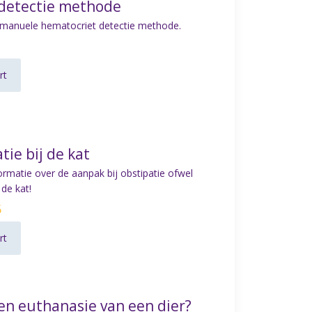
detectie methode
e manuele hematocriet detectie methode.
rt
tie bij de kat
ormatie over de aanpak bij obstipatie ofwel
 de kat!
5
rt
een euthanasie van een dier?