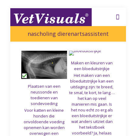
nascholing dierenartsassistent
Maken en kleuren van
een bloeduitstrijkje
Het maken van een
bloeduitstrijkje kan een
Plaatsen van een
uitdaging zijn: te breed,
neussonde en
te smal, te kort, te lang …
toedienen van
het kan op veel
sondevoeding
manieren mis gaan. Is
het nou echt zo erg als
Voor katten en kleine
een bloeduitstrijkje er
honden die
wat anders uitziet dan
onvoldoende voeding
het tekstboek
opnemen kan worden
voorbeeld? Ja, helaas
overwogen een