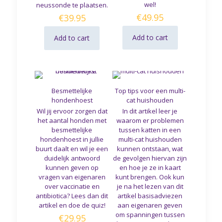
wel!
neussonde te plaatsen.
€
49.95
€
39.95
Add to cart
Add to cart
Besmettelijke
Top tips voor een multi-
hondenhoest
cat huishouden
Wil jij ervoor zorgen dat
In dit artikel leer je
het aantal honden met
waarom er problemen
besmettelijke
tussen katten in een
hondenhoest in jullie
multi-cat huishouden
buurt daalt en wil je een
kunnen ontstaan, wat
duidelijk antwoord
de gevolgen hiervan zijn
kunnen geven op
en hoe je ze in kaart
vragen van eigenaren
kunt brengen. Ook kun
over vaccinatie en
je na het lezen van dit
antibiotica? Lees dan dit
artikel basisadviezen
artikel en doe de quiz!
aan eigenaren geven
om spanningen tussen
€
29.95