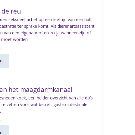
j de reu
en seksueel actief op een leeftijd van een half
astratie ter sprake komt. Als dierenartsassistent
en van een eigenaar of en zo ja wanneer zijn of
d moet worden.
5
rt
e van het maagdarmkanaal
esneden koek, een helder overzicht van alle do’s
 te zetten voor wat betreft gastro-intestinale
.
5
rt