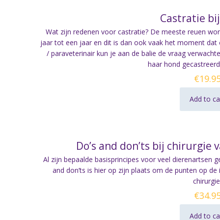
Castratie bi
Wat zijn redenen voor castratie? De meeste reuen word
jaar tot een jaar en dit is dan ook vaak het moment dat c
/ paraveterinair kun je aan de balie de vraag verwacht
haar hond gecastreer
€
19.9
Add to ca
Do’s and don’ts bij chirurgi
Al zijn bepaalde basisprincipes voor veel dierenartsen g
and don’ts is hier op zijn plaats om de punten op de i
chirurgie
€
34.9
Add to ca