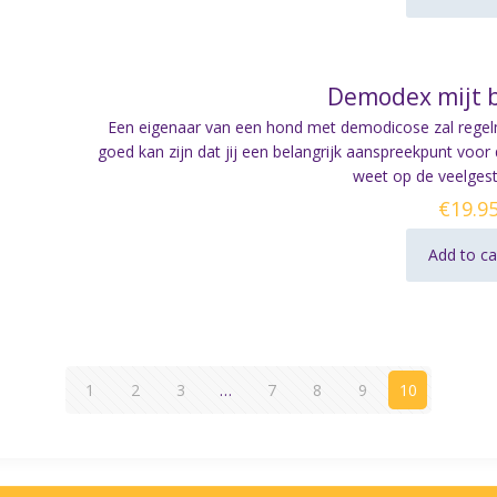
Demodex mijt b
Een eigenaar van een hond met demodicose zal regelm
goed kan zijn dat jij een belangrijk aanspreekpunt voo
weet op de veelgest
€
19.9
Add to ca
1
2
3
…
7
8
9
10