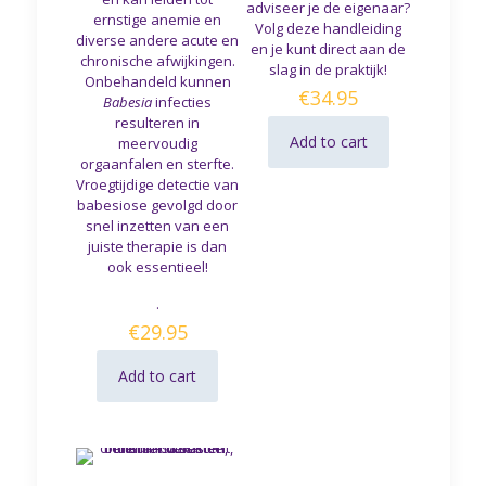
adviseer je de eigenaar?
ernstige anemie en
Volg deze handleiding
diverse andere acute en
en je kunt direct aan de
chronische afwijkingen.
slag in de praktijk!
Onbehandeld kunnen
€
34.95
Babesia
infecties
resulteren in
Add to cart
meervoudig
orgaanfalen en sterfte.
Vroegtijdige detectie van
babesiose gevolgd door
snel inzetten van een
juiste therapie is dan
ook essentieel!
.
€
29.95
Add to cart