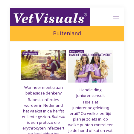
Buitenland
Wanneer moet u aan
Handleiding
babesiose denken?
Juniorenconsult
Babesia infecties
Hoe ziet
worden in Nederland
juniorenbegeleiding
het vaakst in de herfst
eruit? Op welke leeftijd
en lente gezien.
Babesia
plan je zoiets in, op
is een protozo die
welke punten controleer
erythrocyten infecteert
je de hond of kat en wat
en kan leiden tot