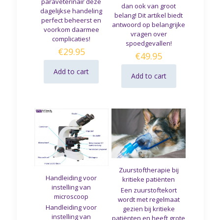
paraveterinair deze
dan ook van groot
dagelijkse handeling
belang! Dit artikel biedt
perfect beheerst en
antwoord op belangrijke
voorkom daarmee
vragen over
complicaties!
spoedgevallen!
€
29.95
€
49.95
Add to cart
Add to cart
Zuurstoftherapie bij
Handleiding voor
kritieke patiënten
instelling van
Een zuurstoftekort
microscoop
wordt met regelmaat
Handleiding voor
gezien bij kritieke
instelling van
patiënten en heeft grote