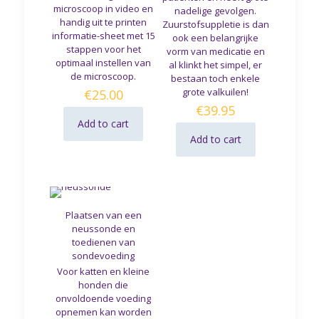
microscoop in video en
nadelige gevolgen.
handig uit te printen
Zuurstofsuppletie is dan
informatie-sheet met 15
ook een belangrijke
stappen voor het
vorm van medicatie en
optimaal instellen van
al klinkt het simpel, er
de microscoop.
bestaan toch enkele
grote valkuilen!
€
25.00
€
39.95
Add to cart
Add to cart
Plaatsen van een
neussonde en
toedienen van
sondevoeding
Voor katten en kleine
honden die
onvoldoende voeding
opnemen kan worden