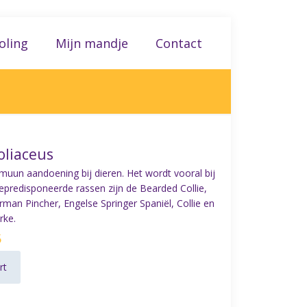
oling
Mijn mandje
Contact
oliaceus
un aandoening bij dieren. Het wordt vooral bij
predisponeerde rassen zijn de Bearded Collie,
an Pincher, Engelse Springer Spaniël, Collie en
rke.
5
rt