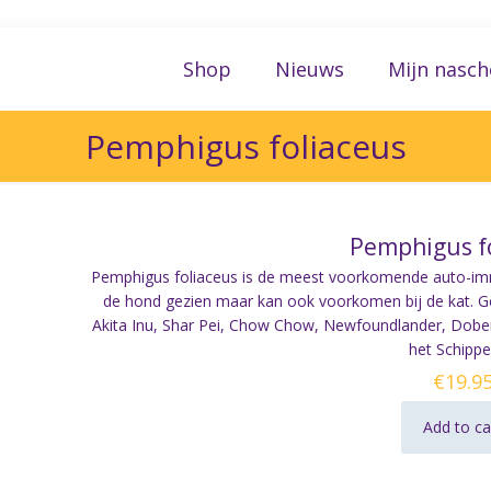
Shop
Nieuws
Mijn nasch
Pemphigus foliaceus
Pemphigus f
Pemphigus foliaceus is de meest voorkomende auto-immu
de hond gezien maar kan ook voorkomen bij de kat. Ge
Akita Inu, Shar Pei, Chow Chow, Newfoundlander, Doberm
het Schippe
€
19.9
Add to ca