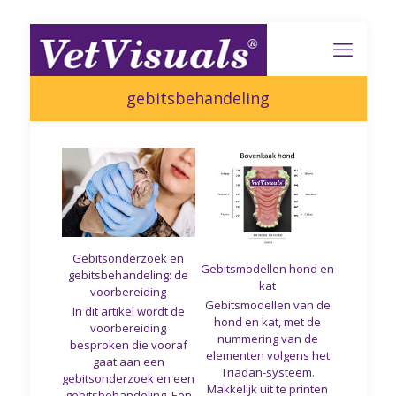
gebitsbehandeling
Gebitsonderzoek en
Gebitsmodellen hond en
gebitsbehandeling: de
kat
voorbereiding
Gebitsmodellen van de
In dit artikel wordt de
hond en kat, met de
voorbereiding
nummering van de
besproken die vooraf
elementen volgens het
gaat aan een
Triadan-systeem.
gebitsonderzoek en een
Makkelijk uit te printen
gebitsbehandeling. Een