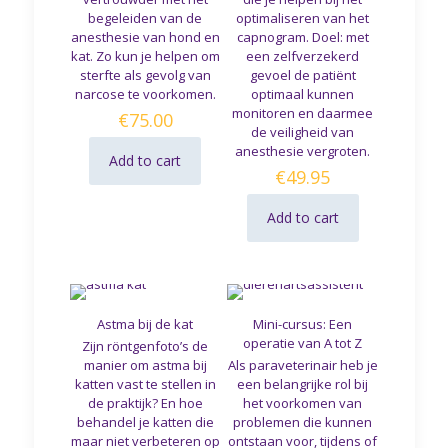
begeleiden van de
optimaliseren van het
anesthesie van hond en
capnogram. Doel: met
kat. Zo kun je helpen om
een zelfverzekerd
sterfte als gevolg van
gevoel de patiënt
narcose te voorkomen.
optimaal kunnen
monitoren en daarmee
€
75.00
de veiligheid van
anesthesie vergroten.
Add to cart
€
49.95
Add to cart
Astma bij de kat
Mini-cursus: Een
operatie van A tot Z
Zijn röntgenfoto’s de
manier om astma bij
Als paraveterinair heb je
katten vast te stellen in
een belangrijke rol bij
de praktijk? En hoe
het voorkomen van
behandel je katten die
problemen die kunnen
maar niet verbeteren op
ontstaan voor, tijdens of