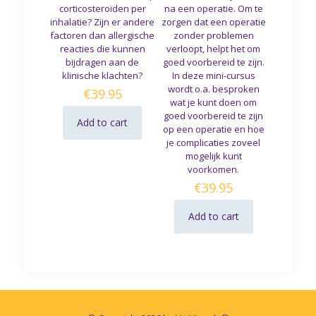
corticosteroïden per
na een operatie. Om te
inhalatie? Zijn er andere
zorgen dat een operatie
factoren dan allergische
zonder problemen
reacties die kunnen
verloopt, helpt het om
bijdragen aan de
goed voorbereid te zijn.
klinische klachten?
In deze mini-cursus
wordt o.a. besproken
€
39.95
wat je kunt doen om
goed voorbereid te zijn
Add to cart
op een operatie en hoe
je complicaties zoveel
mogelijk kunt
voorkomen.
€
39.95
Add to cart