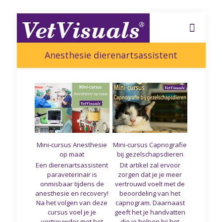
Anesthesie dierenartsassistent
Mini-cursus Anesthesie
Mini-cursus Capnografie
op maat
bij gezelschapsdieren
Een dierenartsassistent
Dit artikel zal ervoor
paraveterinair is
zorgen dat je je meer
onmisbaar tijdens de
vertrouwd voelt met de
anesthesie en recovery!
beoordeling van het
Na het volgen van deze
capnogram. Daarnaast
cursus voel je je
geeft het je handvatten
vertrouwder met het
die je helpen bij het