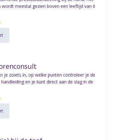
n wordt meestal gezien boven een leeftijd van 6
5
rt
iorenconsult
an je zoiets in, op welke punten controleer je de
handleiding en je kunt direct aan de slag in de
5
rt