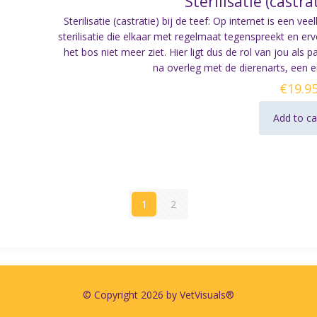
Sterilisatie (castra
Sterilisatie (castratie) bij de teef: Op internet is een v
sterilisatie die elkaar met regelmaat tegenspreekt en 
het bos niet meer ziet. Hier ligt dus de rol van jou als p
na overleg met de dierenarts, een 
€
19.9
Add to ca
1
2
© Copyright 2026 by VetVisuals®