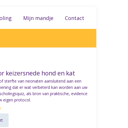
oling
Mijn mandje
Contact
oor keizersnede hond en kat
t of sterfte van neonaten aansluitend aan een
mening dat er wat verbeterd kan worden aan uw
ascholingsquiz, als bron van praktische, evidence
w eigen protocol.
0
rt