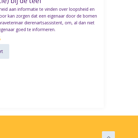
tie) bij de teef
eelheid aan informatie te vinden over loopsheid en
ervoor kan zorgen dat een eigenaar door de bomen
araveterinair dierenartsassistent, om, al dan niet
eigenaar goed te informeren.
5
rt