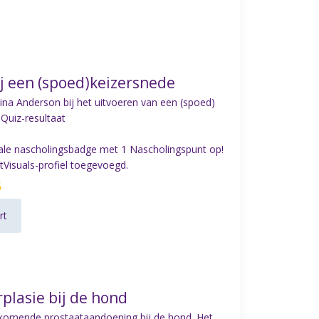
ij een (spoed)keizersnede
ina Anderson
bij het uitvoeren van een (spoed)
 Quiz-resultaat
eciale nascholingsbadge met 1 Nascholingspunt op!
Visuals-profiel toegevoegd.
5
rt
plasie bij de hond
rkomende prostaataandoening bij de hond. Het