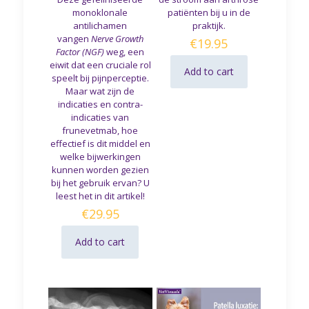
monoklonale
patiënten bij u in de
antilichamen
praktijk.
vangen
Nerve Growth
€
19.95
Factor (NGF)
weg, een
eiwit dat een cruciale rol
Add to cart
speelt bij pijnperceptie.
Maar wat zijn de
indicaties en contra-
indicaties van
frunevetmab, hoe
effectief is dit middel en
welke bijwerkingen
kunnen worden gezien
bij het gebruik ervan? U
leest het in dit artikel!
€
29.95
Add to cart