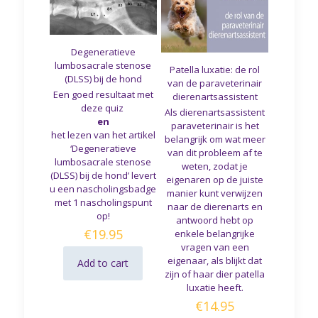
Degeneratieve
lumbosacrale stenose
Patella luxatie: de rol
(DLSS) bij de hond
van de paraveterinair
Een goed resultaat met
dierenartsassistent
deze quiz
Als dierenartsassistent
en
paraveterinair is het
het lezen van het artikel
belangrijk om wat meer
‘Degeneratieve
van dit probleem af te
lumbosacrale stenose
weten, zodat je
(DLSS) bij de hond’ levert
eigenaren op de juiste
u een nascholingsbadge
manier kunt verwijzen
met 1 nascholingspunt
naar de dierenarts en
op!
antwoord hebt op
€
19.95
enkele belangrijke
vragen van een
eigenaar, als blijkt dat
Add to cart
zijn of haar dier patella
luxatie heeft.
€
14.95