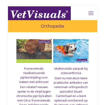
Orthopedie
Frunevetmab:
Multimodale aanpak bij
Veelbelovende
osteoarthrose
pijnbestrijding voor
Start nu met deze twee
katten met arthrose!
praktische artikelen van
Een relatief nieuwe
veterinair orthopedisch
speler in de strijd tegen
specialist Stuart
chronische pijn bij katten
Carmichael en u bent
met OA is frunevetmab.
optimaal voorbereid op
Deze gefeliniseerde
de stroom aan arthrose