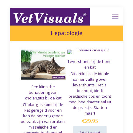
Hepatologie
Levershunts bij de hond
en kat
Dit artikel is de ideale
samenvatting over
levershunts. Het is
Een klinische
beknopt, biedt
benadering van
praktische tips en toont
cholangitis bij de kat
mooi beeldmateriaal uit
Cholangitis komt bij de
de praktijk. Starten
kat geregeld voor en
maar!
kan de onderliggende
€
29.95
oorzaak zijn van braken,
misselijkheid en
anorexie. In dit artikel,
Add to cart