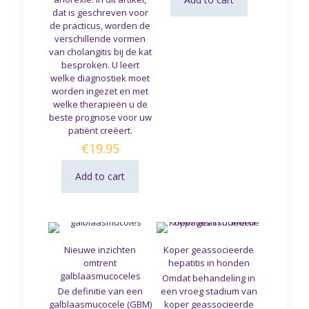
dat is geschreven voor
de practicus, worden de
verschillende vormen
van cholangitis bij de kat
besproken. U leert
welke diagnostiek moet
worden ingezet en met
welke therapieën u de
beste prognose voor uw
patiënt creëert.
€
19.95
Add to cart
Nieuwe inzichten
Koper geassocieerde
omtrent
hepatitis in honden
galblaasmucoceles
Omdat behandeling in
De definitie van een
een vroeg stadium van
galblaasmucocele (GBM)
koper geassocieerde