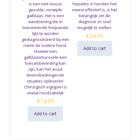
is een met mucus
hepatitis in honden het
gevulde, verwijde
meest effectief is, is het
galblaas. Het is een
belangrijk om de
aandoening die in
diagnose zo snel
toenemende frequentie
mogelijk te stellen.
lijkt te worden
€
24.95
gediagnostiseerd bij met
name de oudere hond.
Add to cart
Hoewel een
galblaasmucocele een
toevalsbevinding kan
zijn, kan het acuut
levensbedreigende
situaties opleveren.
Chirurgisch ingrijpen is
veelal noodzakelijk
€
14.95
Add to cart