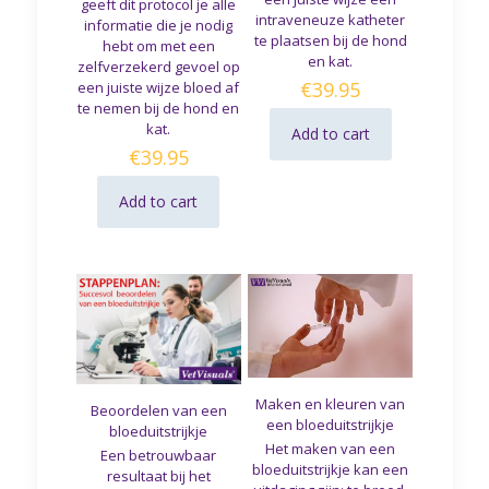
geeft dit protocol je alle
intraveneuze katheter
informatie die je nodig
te plaatsen bij de hond
hebt om met een
en kat.
zelfverzekerd gevoel op
€
39.95
een juiste wijze bloed af
te nemen bij de hond en
kat.
Add to cart
€
39.95
Add to cart
Maken en kleuren van
Beoordelen van een
een bloeduitstrijkje
bloeduitstrijkje
Het maken van een
Een betrouwbaar
bloeduitstrijkje kan een
resultaat bij het