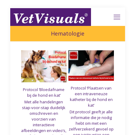
Hematologie
Protocol ‘Plaatsen van
Protocol ‘Bloedafname
een intraveneuze
bij de hond en kat’
katheter bij de hond en
Met alle handelingen
kat’
stap-voor-stap duidelijk
Dit protocol geeft je alle
omschreven en
informatie die je nodig
voorzien van
hebt om met een
interactieve
zelfverzekerd gevoel op
afbeeldingen en video’s,
een juiste wijze een