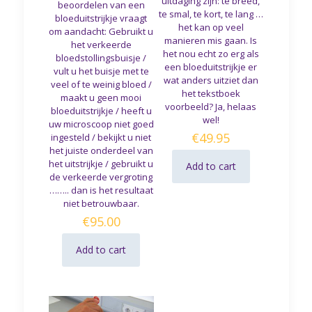
uitdaging zijn: te breed,
beoordelen van een
te smal, te kort, te lang …
bloeduitstrijkje vraagt
het kan op veel
om aandacht: Gebruikt u
manieren mis gaan. Is
het verkeerde
het nou echt zo erg als
bloedstollingsbuisje /
een bloeduitstrijkje er
vult u het buisje met te
wat anders uitziet dan
veel of te weinig bloed /
het tekstboek
maakt u geen mooi
voorbeeld? Ja, helaas
bloeduitstrijkje / heeft u
wel!
uw microscoop niet goed
€
49.95
ingesteld / bekijkt u niet
het juiste onderdeel van
het uitstrijkje / gebruikt u
Add to cart
de verkeerde vergroting
…….. dan is het resultaat
niet betrouwbaar.
€
95.00
Add to cart